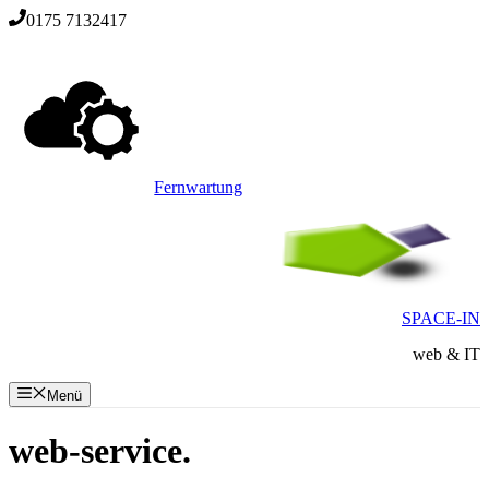
Zum
0175 7132417
Inhalt
springen
Fernwartung
SPACE-IN
web & IT
Menü
web-service.